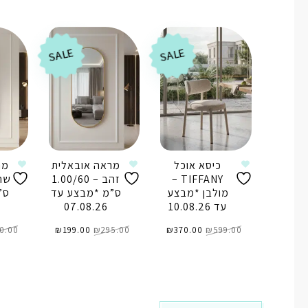
₪250.00.
₪320.00.
הוספה לסל
הוספה לסל
מ
SALE
SALE
כיסא אוכל
מראה אובאלית
מר
TIFFANY –
זהב – 1.00/60
מולבן *מבצע
ס”מ *מבצע עד
ס”
עד 10.08.26
07.08.26
המחיר
המחיר
המחיר
המחיר
599.00
₪
המקורי
370.00
₪
הנוכחי
295.00
₪
המקורי
199.00
₪
הנוכחי
0.00
היה:
הוא:
היה:
הוא:
₪199.00.
₪295.00.
₪370.00.
₪599.00.
הוספה לסל
הוספה לסל
הו