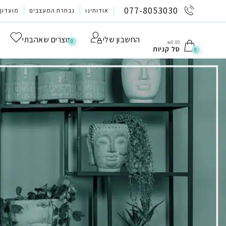
לתוכן
077-8053030
אודותינו
נבחרת המעצבים
מועדון 
החשבון שלי
מוצרים שאהבתי
0
₪
0.00
סל קניות
0