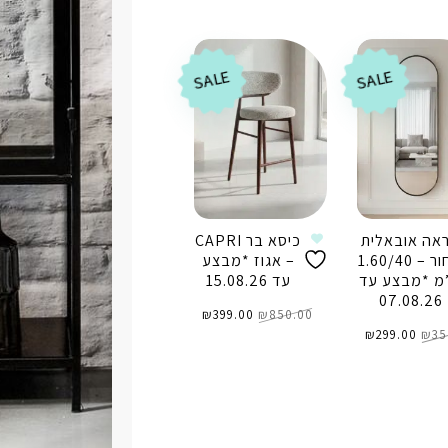
₪199.00.
₪295.00.
₪249.00.
₪350.00.
ידע נוסף
הוספה לסל
SALE
SALE
אה אובאלית
כיסא בר CAPRI
שחור – 1.60/40
– אגוז *מבצע
מ *מבצע עד
עד 15.08.26
07.08.26
המחיר
המחיר
850.00
₪
המקורי
399.00
₪
הנוכחי
המחיר
המחיר
היה:
הוא:
35
₪
המקורי
299.00
₪
הנוכחי
₪850.00.
₪399.00.
היה:
הוא:
₪299.00.
₪350.00.
הוספה לסל
ספה לסל