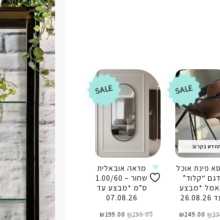
SALE
SALE
חדש בקרוב
סא פינת אוכל
מראה אובאלית
גם “קלוד”
שחור – 1.00/60
אמל *מבצע
ס”מ *מבצע עד
26.08.26
07.08.26
המחיר
המחיר
המחיר
המחיר
35
₪
המקורי
249.00
₪
הנוכחי
295.00
₪
המקורי
199.00
₪
הנוכחי
היה:
הוא:
היה:
הוא: