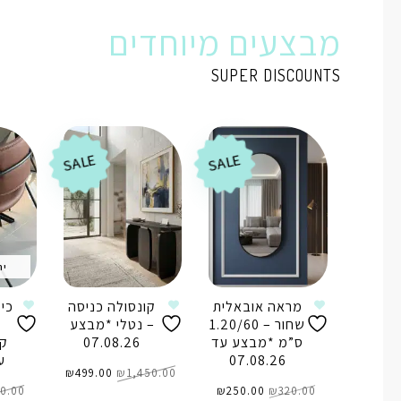
מבצעים מיוחדים
SUPER DISCOUNTS
SALE
SALE
ית
מראה אובאלית
קונסולה כניסה
כי
שחור – 1.20/60
– נטלי *מבצע
ד
ס”מ *מבצע עד
07.08.26
ק
07.08.26
עד 
המחיר
המחיר
1,450.00
₪
המקורי
499.00
₪
הנוכחי
המחיר
המחיר
היה:
הוא:
320.00
₪
המקורי
250.00
₪
הנוכחי
₪1,450.00.
₪499.00.
0.00
היה:
הוא: