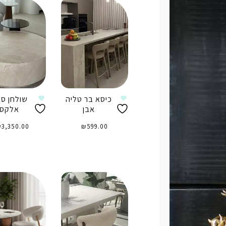
כיסא בר טליה
שולחן סל
אבן
אלקס
₪
3,350.00
₪
599.00
הוספה לסל
הוספה לס