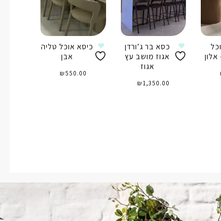
כל
כסא בר ג’ורדן
כיסא אוכל טליה
אלון
אגוז מושב עץ
אבן
אגוז
₪
550.00
₪
1,350.00
ל
הוספה לסל
הוספה לסל