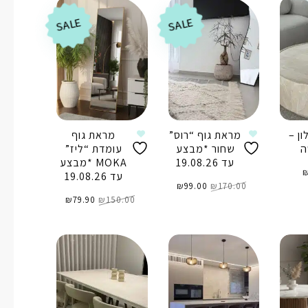
SALE
SALE
ון –
מראת גוף “רוס”
מראת גוף
ה
שחור *מבצע
עומדת “ליז”
עד 19.08.26
MOKA *מבצע
עד 19.08.26
המחיר
המחיר
170.00
₪
99.00
המקורי
₪
הנוכחי
היה:
הוא:
המחיר
המחיר
₪170.00.
₪99.00.
150.00
₪
79.90
המקורי
₪
הנוכחי
ל
היה:
הוא:
₪79.90.
₪150.00.
הוספה לסל
הוספה לסל