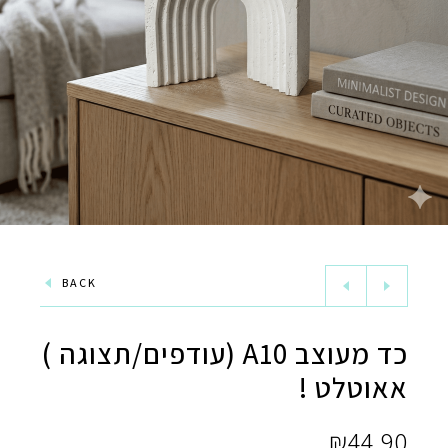
BACK
כד מעוצב A10 (עודפים/תצוגה )
אאוטלט !
₪
44.90