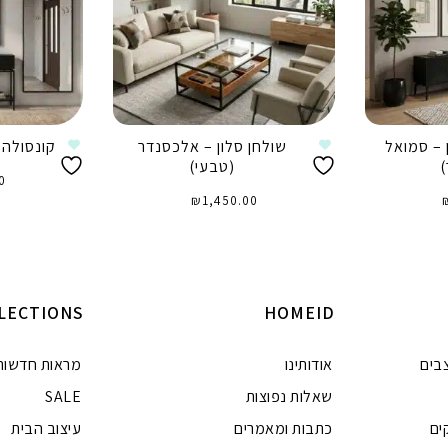
 – סמואל
שולחן סלון – אלכסנדר
קונסולה 
)
(טבעי)
0
₪
1,450.00
ה
הוספה לסל
LECTIONS
HOMEID
בים
אודותינו
מראות חדשות
שאלות נפוצות
SALE
ים
כתבות ומאמרים
עיצוב הבית