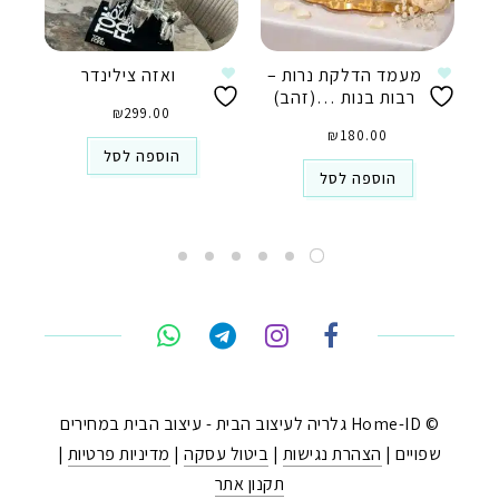
מעמד הדלקת נרות –
ואזה צילינדר
רבות בנות …(זהב)
₪
299.00
₪
180.00
הוספה לסל
הוספה לסל
טלפון
ואטסאפ
פייסבוק מסנג'ר
ניווט בוויז
© Home-ID גלריה לעיצוב הבית - עיצוב הבית במחירים
שפויים |
הצהרת נגישות
|
ביטול עסקה
|
מדיניות פרטיות
|
נסטגרם
תקנון אתר