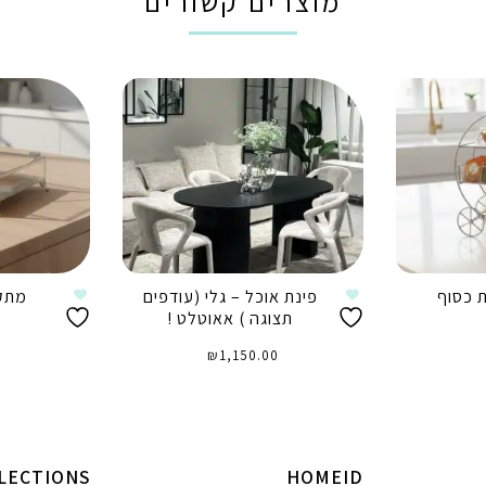
מוצרים קשורים
 כסוף
פינת אוכל – גלי (עודפים
מתקן
תצוגה ) אאוטלט !
₪
1,150.00
ה
הוספה לסל
LECTIONS
HOMEID