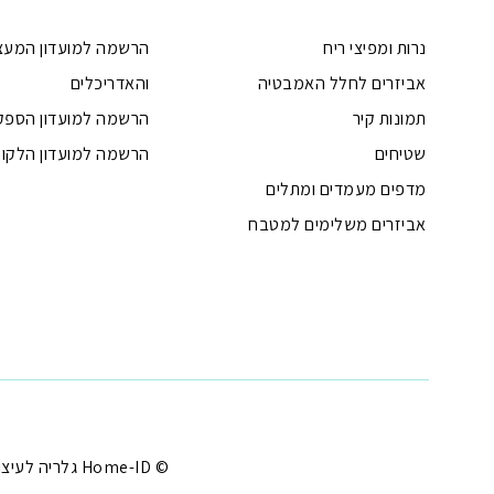
נרות ומפיצי ריח
הרשמה למועדון המעצ
אביזרים לחלל האמבטיה
והאדריכלים
תמונות קיר
הרשמה למועדון הספק
שטיחים
הרשמה למועדון הלקוח
מדפים מעמדים ומתלים
אביזרים משלימים למטבח
טלפון
ואטסאפ
פייסבוק מסנג'ר
ניווט בוויז
נסטגרם
© Home-ID גלריה לעיצוב הבית - עיצוב הבית במחירים שפויים |