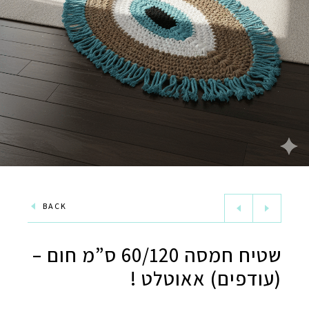
BACK
שטיח חמסה 60/120 ס”מ חום –
(עודפים) אאוטלט !