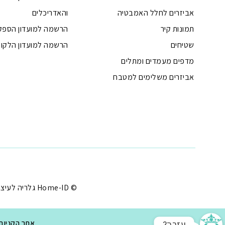
אביזרים לחלל האמבטיה
והאדריכלים
תמונות קיר
הרשמה למועדון הספק
שטיחים
הרשמה למועדון הלקוח
מדפים מעמדים ומתלים
אביזרים משלימים למטבח
טלפון
ואטסאפ
פייסבוק מסנג'ר
ניווט בוויז
נסטגרם
© Home-ID גלריה לעיצוב הבית - עיצוב הבית במחירים שפויים |
?עזרה
אתר הקניות המוביל לע