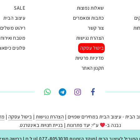
שאלות נפוצות
SALE
ים
כתבות ומאמרים
עיצוב הבית
ות
צור קשר
ריהוט משלים
הצהרת נגישות
מטבח ואירוח
ביטול עסקה
סלונים כיסאות
מדיניות פרטיות
תקנון האתר
הצהרת נגישות
|
ביטול עסקה
|
מדי
נבנה ב-
ע"י:
יעד פתרונות
|
בניית חנויות באינטרנט
.
יצוב הבית |מוקד הזמנות 077-8053030 |ט.ל.ח | רכישה מוצלחת ומהנה.