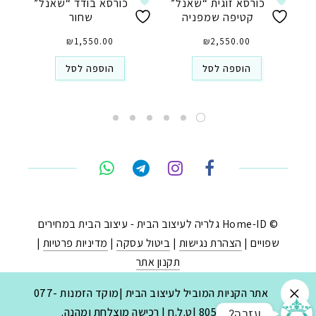
כורסא זוגית “שאנל”
כורסא בודד “שאנל”
קטיפה שמפניה
שחור
₪
1,550.00
₪
2,550.00
הוספה לסל
הוספה לסל
טלפון
ואטסאפ
פייסבוק מסנג'ר
ניווט בוויז
© Home-ID גלריה לעיצוב הבית - עיצוב הבית במחירים
שפויים |
הצהרת נגישות
|
ביטול עסקה
|
מדיניות פרטיות
|
נסטגרם
תקנון אתר
נבנה ב-
ע"י:
יעד פתרונות
|
בניית חנויות באינטרנט
.
אתר הקניות המוביל לעיצוב הבית |מוקד הזמנות 077-
?עזרה
8053030 |ט.ל.ח | רכישה מוצלחת ומהנה.