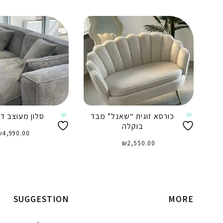
כורסא זוגית “שאנל” מבד
סלון מעוצב דג
בוקלה
₪
4,990.00
₪
2,550.00
הוספה לסל
הוספה לסל
SUGGESTION
MORE