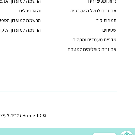
נרות ומפיצי ריח
הרשמה למועדון המעצ
אביזרים לחלל האמבטיה
והאדריכלים
תמונות קיר
הרשמה למועדון הספק
שטיחים
הרשמה למועדון הלקוח
מדפים מעמדים ומתלים
אביזרים משלימים למטבח
טלפון
ואטסאפ
פייסבוק מסנג'ר
ניווט בוויז
נסטגרם
© Home-ID גלריה לעיצוב הבית - עיצוב הבית במחירים שפויים |