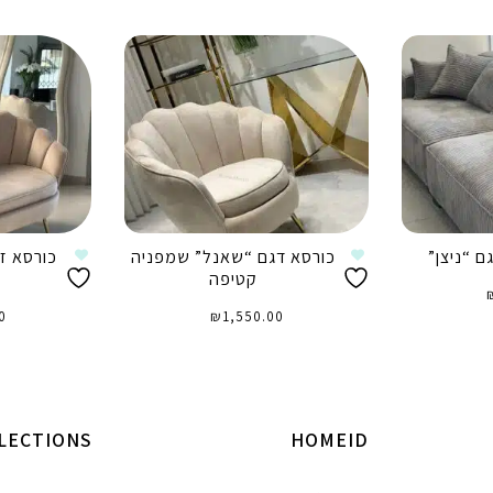
ם “ניצן”
כורסא דגם “שאנל” שמפניה
כורסא ז
קטיפה
0
₪
1,550.00
הוספה לסל
ה
LECTIONS
HOMEID