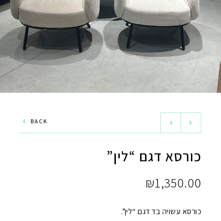
BACK
כורסא דגם “לין”
₪
1,350.00
כורסא עשויה בד דגם “לין”.