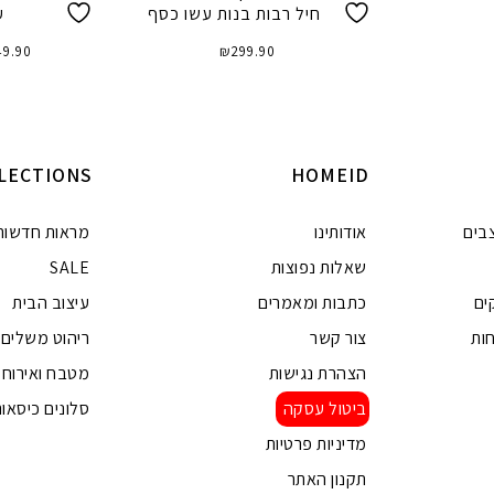
חיל רבות בנות עשו כסף
עד 
49.90
₪
299.90
הוספה לסל
בחר
LECTIONS
HOMEID
בים
אודותינו
מראות חדשות
שאלות נפוצות
SALE
ים
כתבות ומאמרים
עיצוב הבית
ות
צור קשר
ריהוט משלים
הצהרת נגישות
מטבח ואירוח
ביטול עסקה
סלונים כיסאות
מדיניות פרטיות
תקנון האתר