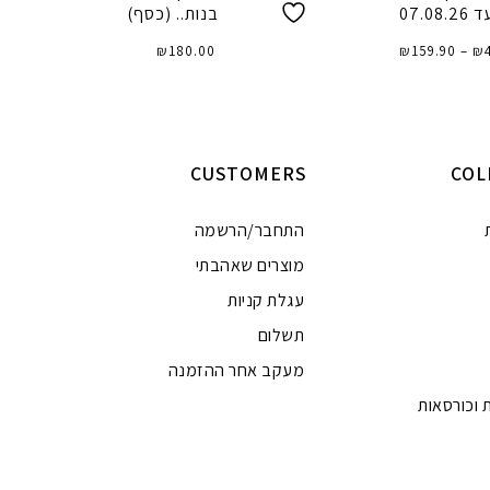
07.08.26
בנות.. (כסף)
טווח
₪
–
159.90
₪
מחירים:
180.00
₪
⁦₪49.90⁩
עד
⁦₪159.90⁩
 אפשרויות
הוספה לסל
CUSTOMERS
COL
התחבר/הרשמה
מוצרים שאהבתי
עגלת קניות
תשלום
מעקב אחר ההזמנה
 וכורסאות